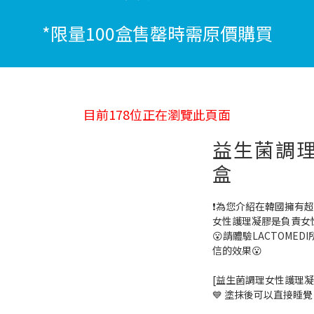
*限量100盒售罄時需原價購買
目前
178
位正在瀏覽此頁面
益生菌調理
盒
❗️為您介紹在韓國擁有超
女性護理凝膠是負責女
😮請體驗LACTOM
信的效果😮
⠀
[益生菌調理女性護理凝
💙 塗抹後可以直接睡覺