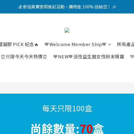
加入 LINE 會員，立即領取 NT$1200 折扣券！🎁
加入 LINE 會員，立即領取 NT$1200 折扣券！🎁
💰 參加真實使用後記活動，購物金 100% 送給您！ 🎉
加入 LINE 會員，立即領取 NT$1200 折扣券！🎁
凝膠 PICK 紀念🔥
💙Welcome Member Ship💙
所有產
⏰只限今天今天特價⏰
💙NEW💙活性益生菌女性粉末噴霧

每天只限100盒
尚餘數量:
70
盒