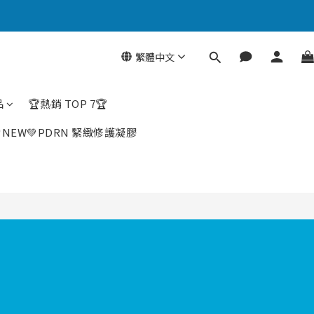
立即購買
繁體中文
品
🏆熱銷 TOP 7🏆
NEW💚PDRN 緊緻修護凝膠