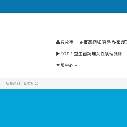
品牌故事
🔥百萬網紅 瑀熙 私密護理
▶️TOP 1 益生菌調理女性護理凝膠
客服中心
所有產品
/
套裝組合