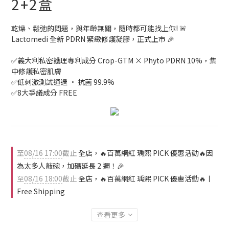
2+2盒
乾燥、鬆弛的問題，與年齡無關，隨時都可能找上你! 🚨
Lactomedi 全新 PDRN 緊緻修護凝膠，正式上市 🎉
✅義大利私密護理專利成分 Crop-GTM × Phyto PDRN 10%，集
中修護私密肌膚
✅低刺激測試通過 · 抗菌 99.9% 
✅8大爭議成分 FREE
至
08/16 17:00
截止
全店，🔥百萬網紅 瑀熙 PICK 優惠活動🔥因
為太多人敲碗，加碼延長 2 週！🎉
至
08/16 18:00
截止
全店，🔥百萬網紅 瑀熙 PICK 優惠活動🔥ㅣ
Free Shipping
查看更多