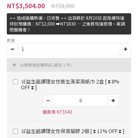
NT$3,504.00
NT$8,000
⭐⭐ 造成搶購熱潮，已完售 ⭐⭐ 出貨將於 8月10日 起陸續恢復
特別預購價：NT$2,000 ➡️NT$830 — 之後將恢復原價，敬請
把握機會！
數量
以優惠價加購商品
(最多 1 件)
🛒益生菌調理女性衛生清潔濕紙巾 2盒 [⏬8%
OFF⏬]
優惠價 NT$540
🛒益生菌調理女性保濕凝膠 2個 [⏬11% OFF⏬]