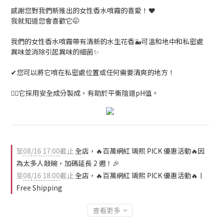
感謝您對我們新推出的女性香水噴霧的喜愛！❤️
我就知道您會喜歡它🤭
我們的女性香水噴霧帶有清新的水生花香🐳可溫和地中和私密處
異味並消除引起異味的細菌✨
✔您可以將它噴在私密處位置或任何需要清爽的地方！
🧘‍♀️它採用安全成分製成，有助於平衡陰道pH值。
至
08/16 17:00
截止
全店，🔥百萬網紅 瑀熙 PICK 優惠活動🔥因
為太多人敲碗，加碼延長 2 週！🎉
至
08/16 18:00
截止
全店，🔥百萬網紅 瑀熙 PICK 優惠活動🔥ㅣ
Free Shipping
查看更多