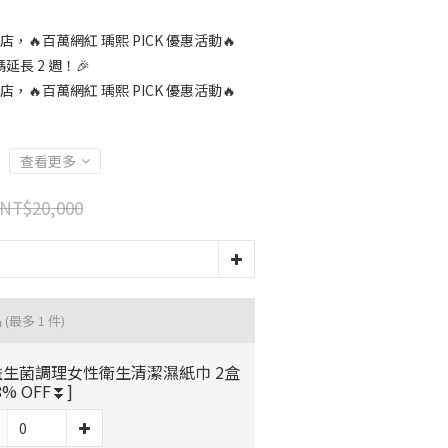
店，🔥百萬網紅 瑀熙 PICK 優惠活動🔥
長 2 週！🎉
店，🔥百萬網紅 瑀熙 PICK 優惠活動🔥
查看更多
NT$20,000
品
(最多 1 件)
益生菌調理女性衛生清潔濕紙巾 2盒
8% OFF⏬]