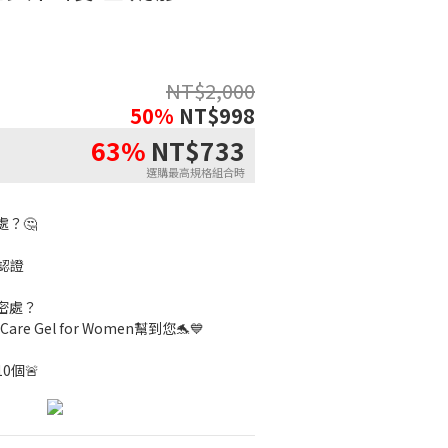
NT$
2,000
50%
NT$
998
63%
NT$
733
？🤔
認證
密處？
 Care Gel for Women幫到您🐬💙
0個🚨