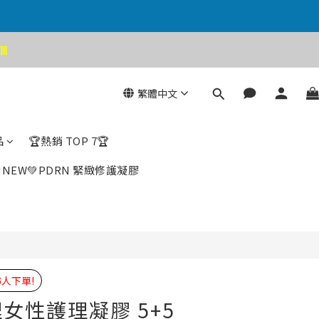
個
立即購買
繁體中文
品
🏆熱銷 TOP 7🏆
NEW💚PDRN 緊緻修護凝膠
5
人下單!
女性護理凝膠 5+5